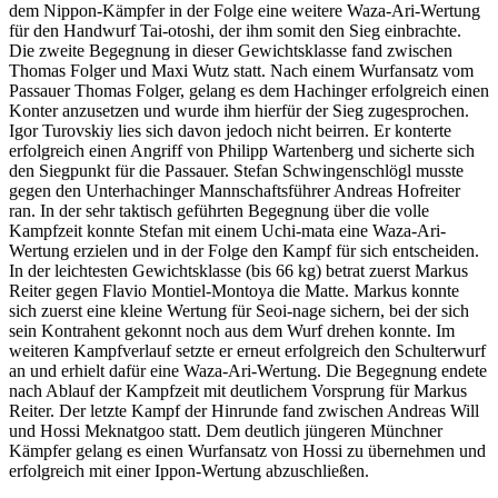
dem Nippon-Kämpfer in der Folge eine weitere Waza-Ari-Wertung
für den Handwurf Tai-otoshi, der ihm somit den Sieg einbrachte.
Die zweite Begegnung in dieser Gewichtsklasse fand zwischen
Thomas Folger und Maxi Wutz statt. Nach einem Wurfansatz vom
Passauer Thomas Folger, gelang es dem Hachinger erfolgreich einen
Konter anzusetzen und wurde ihm hierfür der Sieg zugesprochen.
Igor Turovskiy lies sich davon jedoch nicht beirren. Er konterte
erfolgreich einen Angriff von Philipp Wartenberg und sicherte sich
den Siegpunkt für die Passauer. Stefan Schwingenschlögl musste
gegen den Unterhachinger Mannschaftsführer Andreas Hofreiter
ran. In der sehr taktisch geführten Begegnung über die volle
Kampfzeit konnte Stefan mit einem Uchi-mata eine Waza-Ari-
Wertung erzielen und in der Folge den Kampf für sich entscheiden.
In der leichtesten Gewichtsklasse (bis 66 kg) betrat zuerst Markus
Reiter gegen Flavio Montiel-Montoya die Matte. Markus konnte
sich zuerst eine kleine Wertung für Seoi-nage sichern, bei der sich
sein Kontrahent gekonnt noch aus dem Wurf drehen konnte. Im
weiteren Kampfverlauf setzte er erneut erfolgreich den Schulterwurf
an und erhielt dafür eine Waza-Ari-Wertung. Die Begegnung endete
nach Ablauf der Kampfzeit mit deutlichem Vorsprung für Markus
Reiter. Der letzte Kampf der Hinrunde fand zwischen Andreas Will
und Hossi Meknatgoo statt. Dem deutlich jüngeren Münchner
Kämpfer gelang es einen Wurfansatz von Hossi zu übernehmen und
erfolgreich mit einer Ippon-Wertung abzuschließen.