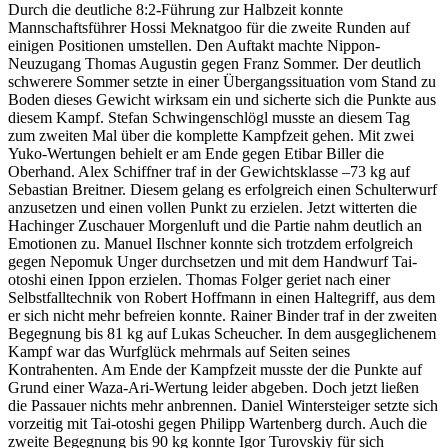
Durch die deutliche 8:2-Führung zur Halbzeit konnte
Mannschaftsführer Hossi Meknatgoo für die zweite Runden auf
einigen Positionen umstellen. Den Auftakt machte Nippon-
Neuzugang Thomas Augustin gegen Franz Sommer. Der deutlich
schwerere Sommer setzte in einer Übergangssituation vom Stand zu
Boden dieses Gewicht wirksam ein und sicherte sich die Punkte aus
diesem Kampf. Stefan Schwingenschlögl musste an diesem Tag
zum zweiten Mal über die komplette Kampfzeit gehen. Mit zwei
Yuko-Wertungen behielt er am Ende gegen Etibar Biller die
Oberhand. Alex Schiffner traf in der Gewichtsklasse –73 kg auf
Sebastian Breitner. Diesem gelang es erfolgreich einen Schulterwurf
anzusetzen und einen vollen Punkt zu erzielen. Jetzt witterten die
Hachinger Zuschauer Morgenluft und die Partie nahm deutlich an
Emotionen zu. Manuel Ilschner konnte sich trotzdem erfolgreich
gegen Nepomuk Unger durchsetzen und mit dem Handwurf Tai-
otoshi einen Ippon erzielen. Thomas Folger geriet nach einer
Selbstfalltechnik von Robert Hoffmann in einen Haltegriff, aus dem
er sich nicht mehr befreien konnte. Rainer Binder traf in der zweiten
Begegnung bis 81 kg auf Lukas Scheucher. In dem ausgeglichenem
Kampf war das Wurfglück mehrmals auf Seiten seines
Kontrahenten. Am Ende der Kampfzeit musste der die Punkte auf
Grund einer Waza-Ari-Wertung leider abgeben. Doch jetzt ließen
die Passauer nichts mehr anbrennen. Daniel Wintersteiger setzte sich
vorzeitig mit Tai-otoshi gegen Philipp Wartenberg durch. Auch die
zweite Begegnung bis 90 kg konnte Igor Turovskiy für sich