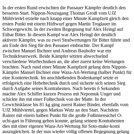
In der ersten Rund erwischten die Passauer Kämpfer deutlich den
besseren Start. Nippon-Neuzugang Thomas Groiß vom UJZ
Mühlviertel erzielte nach knapp einer Minute Kampfzeit gleich den
ersten Punkt mit einem Hüftwurf gegen Martin Troglauer im
Schwergewicht. In der zweiten Begegnung traf Alex Heingl auf
Etibar Bitter. In diesem Kampf war Alex Heingl der deutlich
aktivere Kämpfer, was zu zwei Strafwertungen für Bitter führte und
am Ende den Sieg für den Passauer einbrachte. Der Kampf
zwischen Manuel Ilschner und Andreas Bauhofer war ein
Technikfeuerwerk. Beide Kämpfer setzten abwechselnd
verschiedene Wurftechniken an, die aber zuerst keine Wertungen
brachten. Nach rund einer Minute Kampfzeit gelang dem Nippon-
Kämpfer Manuel Ilschner eine Waza-Ari-Wertung (halber Punkt) für
eine Kontertechnik. Im anschließenden Bodenkampf setzte er
erfolgreich eine Hebeltechnik durch und sicherte sich seinen Sieg
durch Aufgabe seines Kontrahenten. Nach bereits 6 Sekunden
machte Alex Schiffer kurzen Prozess mit Nepomuk Unger und
schickte ihn mit einer Fußtechnik von der Matte. In der
Gewichtsklasse bis 81 kg ging zuerst Rainer Binder, ebenfalls vom
UJZ Mühlviertel, gegen Markus Wutz an den Start. Nachdem
Rainer mit einem halben Punkt für die große Fußinnensichel O-
uchi-gari in Führung gehen konnte, gelang seinem Kontrahenten
dies mit einer eigenen Waza-Ari-Wertung für Soto-make-komi
auszugleichen. In der nun wieder völlig offenen Begegnung gelang