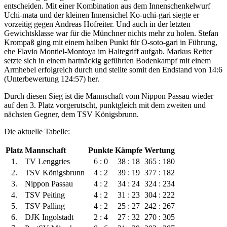
entscheiden. Mit einer Kombination aus dem Innenschenkelwurf
Uchi-mata und der kleinen Innensichel Ko-uchi-gari siegte er
vorzeitig gegen Andreas Hofreiter. Und auch in der letzten
Gewichtsklasse war für die Münchner nichts mehr zu holen. Stefan
Krompaß ging mit einem halben Punkt für O-soto-gari in Führung,
ehe Flavio Montiel-Montoya im Haltegriff aufgab. Markus Reiter
setzte sich in einem hartnäckig geführten Bodenkampf mit einem
Armhebel erfolgreich durch und stellte somit den Endstand von 14:6
(Unterbewertung 124:57) her.
Durch diesen Sieg ist die Mannschaft vom Nippon Passau wieder
auf den 3. Platz vorgerutscht, punktgleich mit dem zweiten und
nächsten Gegner, dem TSV Königsbrunn.
Die aktuelle Tabelle:
Platz
Mannschaft
Punkte
Kämpfe
Wertung
1.
TV Lenggries
6 : 0
38 : 18
365 : 180
2.
TSV Königsbrunn
4 : 2
39 : 19
377 : 182
3.
Nippon Passau
4 : 2
34 : 24
324 : 234
4.
TSV Peiting
4 : 2
31 : 23
304 : 222
5.
TSV Palling
4 : 2
25 : 27
242 : 267
6.
DJK Ingolstadt
2 : 4
27 : 32
270 : 305